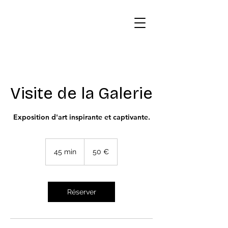
Visite de la Galerie
Exposition d'art inspirante et captivante.
50
euros
45 min
4
50 €
5
m
i
n
Réserver